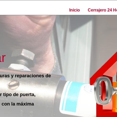
Inicio
Cerrajero 24 H
ar
uras y reparaciones de
r tipo de puerta,
e con la máxima