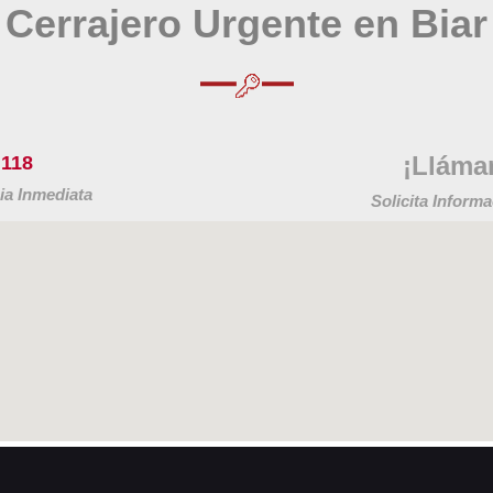
Cerrajero Urgente en Biar
¡Lláma
 118
ia Inmediata
Solicita Infor