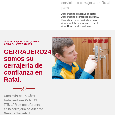
servicio de cerrajería en Rafal
para:
Abrir Puertas blindadas en Rafal.
Abrir Puertas acorazadas en Rafal.
Cerraduras de seguridad en Rafal.
Abrir e instalar persianas en Rafal.
Abrir Cajas fuertes en Rafal.
NO DEJE QUE CUALQUIERA
ABRA SU CERRADURA
CERRAJERO24
somos su
cerrajería de
confianza en
Rafal.
Com más de 15 Años
trabajando en Rafal,
EL
TITULAR
es un referente
en la cerrajería de Alicante.
Nuestra Seriedad,