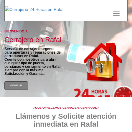
Toggle
navigati
BIENVENIDO A:
Cerrajero en Rafal
Servicio de cerrajería urgente
para aperturas y reparaciones de
cerraduras en
Rafal
.
Cuente con nosotros para
abrir
cualquier tipo de puerta,
persianas y cerramiento
en Rafal
siempre con la máxima
Satisfacción y Garantía.
634 032 118
¿QUÉ OFRECEMOS CERRAJERÍA EN RAFAL?
Llámenos y Solicite
atención
inmediata
en Rafal